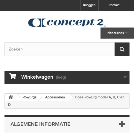
skip to main content
Inloggen
Contact
Nederlands
Winkelwagen
(leeg)
RowErgs
Accessoires
Hoes RowErg model A, B, C en
D
ALGEMENE INFORMATIE