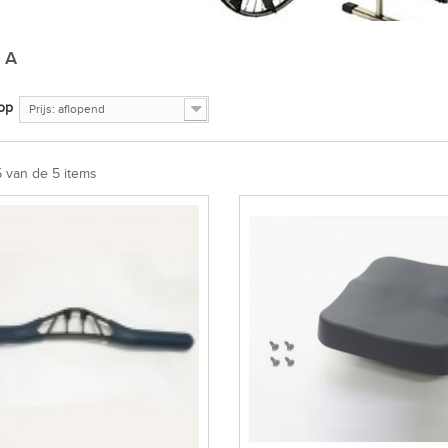
 A
op
Prijs: aflopend
5 van de 5 items