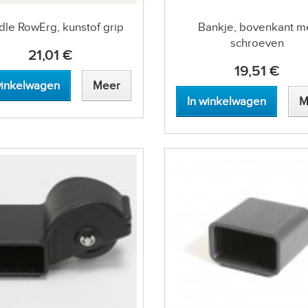
le RowErg, kunstof grip
Bankje, bovenkant m
schroeven
21,01 €
19,51 €
winkelwagen
Meer
In winkelwagen
M