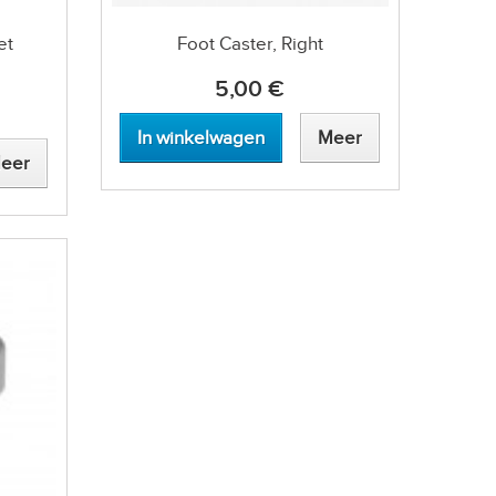
et
Foot Caster, Right
5,00 €
In winkelwagen
Meer
eer