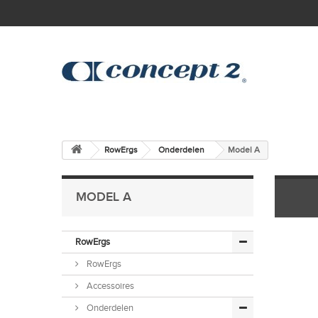
skip to main content
RowErgs
Onderdelen
Model A
MODEL A
RowErgs
RowErgs
Accessoires
Onderdelen