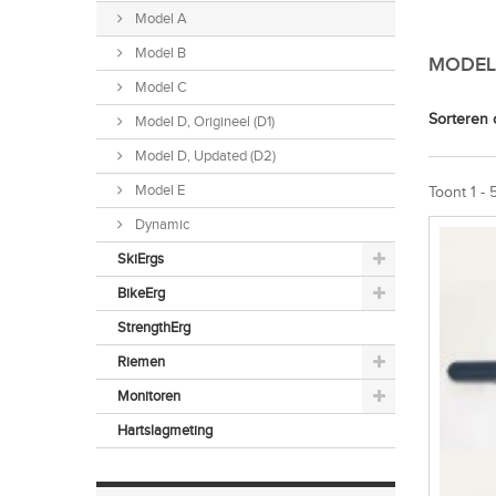
Model A
Model B
MODEL
Model C
Sorteren 
Model D, Origineel (D1)
Model D, Updated (D2)
Model E
Toont 1 - 
Dynamic
SkiErgs
BikeErg
StrengthErg
Riemen
Monitoren
Hartslagmeting