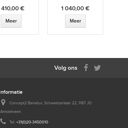
1 410,00 €
1 040,00 €
Meer
Meer
Volg ons
Informatie
Concept2 Benelux, Schweitzerlaan 22, 1187 JD
Amstelveen
Tel:
+31(0)20-3450010