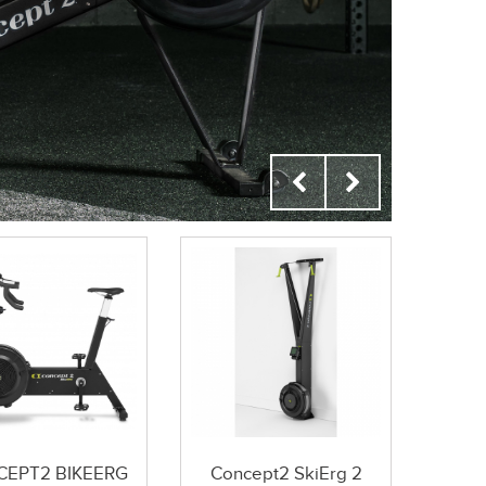
S
EPT2 BIKEERG
Concept2 SkiErg 2