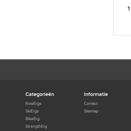
1
Categorieën
Informatie
RowErgs
Contact
SkiErgs
Sitemap
BikeErg
StrengthErg