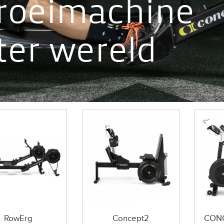
roeimachine
ter wereld
RowErg
Concept2
CONC