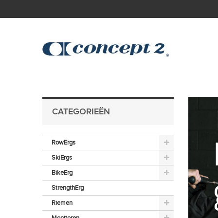
skip to main content
CATEGORIEËN
RowErgs
SkiErgs
BikeErg
StrengthErg
Riemen
Monitoren